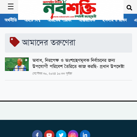
অর্থনীতি
আইটি বিশ্ব
আজকের পত্রিকা
আন্তর্জাতিক
ইসলাম ও জীবন
এ
আমাদের তরুণেরা
অবাধ, নিরপেক্ষ ও অংশগ্রহণমূলক নির্বাচনের জন্য
উপযোগী পরিবেশ তৈরিতে কাজ করছি- প্রধান উপদেষ্টা
সেপ্টেম্বর ৩০, ২০২৪ ১০:৩৩ পূর্বাহ্ন