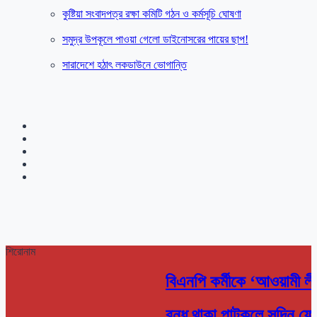
কুষ্টিয়া সংবাদপত্র রক্ষা কমিটি গঠন ও কর্মসূচি ঘোষণা
সমুদ্র উপকূলে পাওয়া গেলো ডাইনোসরের পায়ের ছাপ!
সারাদেশে হঠাৎ লকডাউনে ভোগান্তি
শিরোনাম
বিএনপি কর্মীকে ‘আওয়ামী ল
বন্ধ থাকা পাটকলে সুদিন ফে