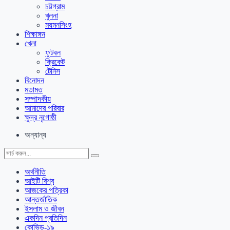
চট্টগ্রাম
খুলনা
ময়মনসিংহ
শিক্ষাঙ্গন
খেলা
ফুটবল
ক্রিকেট
টেনিস
বিনোদন
মতামত
সম্পাদকীয়
আমাদের পরিবার
ক্ষুদ্র নৃগোষ্ঠী
অন্যান্য
অর্থনীতি
আইটি বিশ্ব
আজকের পত্রিকা
আন্তর্জাতিক
ইসলাম ও জীবন
একদিন প্রতিদিন
কোভিড-১৯