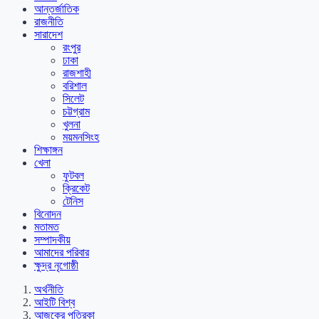
আন্তর্জাতিক
রাজনীতি
সারাদেশ
রংপুর
ঢাকা
রাজশাহী
বরিশাল
সিলেট
চট্টগ্রাম
খুলনা
ময়মনসিংহ
শিক্ষাঙ্গন
খেলা
ফুটবল
ক্রিকেট
টেনিস
বিনোদন
মতামত
সম্পাদকীয়
আমাদের পরিবার
ক্ষুদ্র নৃগোষ্ঠী
অর্থনীতি
আইটি বিশ্ব
আজকের পত্রিকা