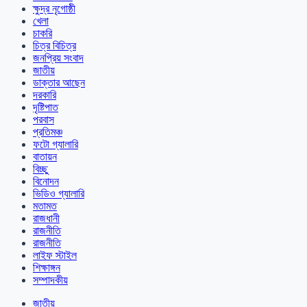
ক্ষুদ্র নৃগোষ্ঠী
খেলা
চাকরি
চিত্র বিচিত্র
জনপ্রিয় সংবাদ
জাতীয়
ডাক্তার আছেন
দরকারি
দৃষ্টিপাত
পরবাস
প্রতিমঞ্চ
ফটো গ্যালারি
বাতায়ন
বিচ্ছু
বিনোদন
ভিডিও গ্যালারি
মতামত
রাজধানী
রাজনীতি
রাজনীতি
লাইফ স্টাইল
শিক্ষাঙ্গন
সম্পাদকীয়
জাতীয়