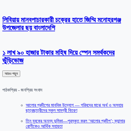
লিবিয়ায় মানবপাচারকারী চক্রের হাতে জিম্মি মনোহরগঞ্জ
উপজেলার ছয় বাংলাদেশি
১ লাখ ৯০ হাজার টাকার মহিষ দিয়ে স্পেন সমর্থকদের
ভুঁড়িভোজ
আরও পড়ুন
পাঠকপ্রিয় - জনপ্রিয় সংবাদ
আলোর প্রদীপের মানবিক উদ্যোগ — গরিবদের মাঝে অর্থ ও অসহায়
ছাত্রছাত্রীদের স্কুল সামগ্রী বিতরণ
তিন যুবকের অনন্য ভূমিকা—পুরস্কৃত করল ‘আলোর প্রদীপ’; ক্যান্সার
রোগীকেও আর্থিক সহায়তা