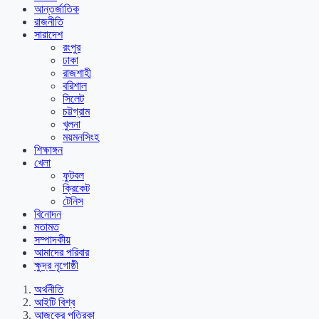
আন্তর্জাতিক
রাজনীতি
সারাদেশ
রংপুর
ঢাকা
রাজশাহী
বরিশাল
সিলেট
চট্টগ্রাম
খুলনা
ময়মনসিংহ
শিক্ষাঙ্গন
খেলা
ফুটবল
ক্রিকেট
টেনিস
বিনোদন
মতামত
সম্পাদকীয়
আমাদের পরিবার
ক্ষুদ্র নৃগোষ্ঠী
অর্থনীতি
আইটি বিশ্ব
আজকের পত্রিকা