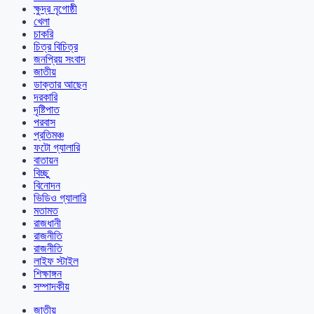
ক্ষুদ্র নৃগোষ্ঠী
খেলা
চাকরি
চিত্র বিচিত্র
জনপ্রিয় সংবাদ
জাতীয়
ডাক্তার আছেন
দরকারি
দৃষ্টিপাত
পরবাস
প্রতিমঞ্চ
ফটো গ্যালারি
বাতায়ন
বিচ্ছু
বিনোদন
ভিডিও গ্যালারি
মতামত
রাজধানী
রাজনীতি
রাজনীতি
লাইফ স্টাইল
শিক্ষাঙ্গন
সম্পাদকীয়
জাতীয়