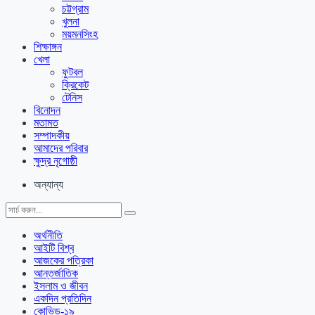
চট্টগ্রাম
খুলনা
ময়মনসিংহ
শিক্ষাঙ্গন
খেলা
ফুটবল
ক্রিকেট
টেনিস
বিনোদন
মতামত
সম্পাদকীয়
আমাদের পরিবার
ক্ষুদ্র নৃগোষ্ঠী
অন্যান্য
অর্থনীতি
আইটি বিশ্ব
আজকের পত্রিকা
আন্তর্জাতিক
ইসলাম ও জীবন
একদিন প্রতিদিন
কোভিড-১৯