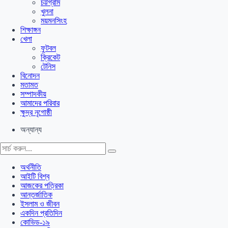
চট্টগ্রাম
খুলনা
ময়মনসিংহ
শিক্ষাঙ্গন
খেলা
ফুটবল
ক্রিকেট
টেনিস
বিনোদন
মতামত
সম্পাদকীয়
আমাদের পরিবার
ক্ষুদ্র নৃগোষ্ঠী
অন্যান্য
অর্থনীতি
আইটি বিশ্ব
আজকের পত্রিকা
আন্তর্জাতিক
ইসলাম ও জীবন
একদিন প্রতিদিন
কোভিড-১৯