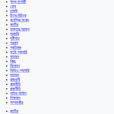
ক্ষুদ্র নৃগোষ্ঠী
খেলা
চাকরি
চিত্র বিচিত্র
জনপ্রিয় সংবাদ
জাতীয়
ডাক্তার আছেন
দরকারি
দৃষ্টিপাত
পরবাস
প্রতিমঞ্চ
ফটো গ্যালারি
বাতায়ন
বিচ্ছু
বিনোদন
ভিডিও গ্যালারি
মতামত
রাজধানী
রাজনীতি
রাজনীতি
লাইফ স্টাইল
শিক্ষাঙ্গন
সম্পাদকীয়
জাতীয়