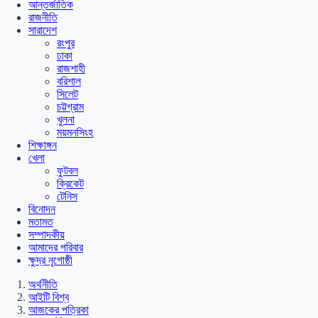
আন্তর্জাতিক
রাজনীতি
সারাদেশ
রংপুর
ঢাকা
রাজশাহী
বরিশাল
সিলেট
চট্টগ্রাম
খুলনা
ময়মনসিংহ
শিক্ষাঙ্গন
খেলা
ফুটবল
ক্রিকেট
টেনিস
বিনোদন
মতামত
সম্পাদকীয়
আমাদের পরিবার
ক্ষুদ্র নৃগোষ্ঠী
অর্থনীতি
আইটি বিশ্ব
আজকের পত্রিকা