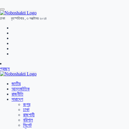
ঢাকা
বৃহস্পতিবার , ৩ অক্টোবর ২০২৪
প্রচ্ছদ
জাতীয়
আন্তর্জাতিক
রাজনীতি
সারাদেশ
রংপুর
ঢাকা
রাজশাহী
বরিশাল
সিলেট