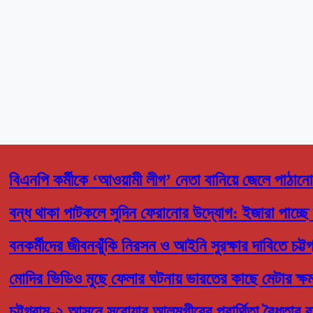
বিএনপি কর্মীকে ‘আওয়ামী লীগ’ নেতা বানিয়ে জেলে পাঠা
বন্ধ থাকা পাটকলে সুদিন ফেরানোর উদ্যোগ: ইজারা পাচ্ছে 
বনকর্মীদের জীবনঝুঁকি নিরসন ও আইনি সুরক্ষার দাবিতে চট্টগ্র
মোদির ভিডিও মুছে ফেলার ঘটনায় ভারতের কাছে মেটার ক্ষমা: 
চট্টগ্রাম-২ আসনে সরোয়ার আলমগীরের প্রার্থিতা বৈধতার র