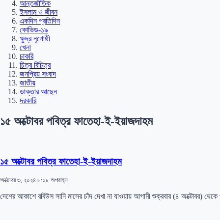
আন্তর্জাতিক
ইসলাম ও জীবন
একদিন প্রতিদিন
কোভিড-১৯
ক্ষুদ্র নৃগোষ্ঠী
খেলা
চাকরি
চিত্র বিচিত্র
জনপ্রিয় সংবাদ
জাতীয়
ডাক্তার আছেন
দরকারি
১৫ অক্টোবর পবিত্র ফাতেহা-ই-ইয়াজদাহম
১৫ অক্টোবর পবিত্র ফাতেহা-ই-ইয়াজদাহম
অক্টোবর ৩, ২০২৪ ৮:১৮ অপরাহ্ন
দেশের আকাশে রবিউস সানি মাসের চাঁদ দেখা না যাওয়ায় আগামী শুক্রবার (৪ অক্টোবর) থেকে