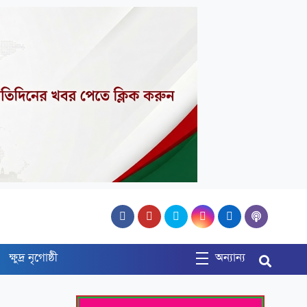
১
ক্ষুদ্র নৃগোষ্ঠী
অন্যান্য