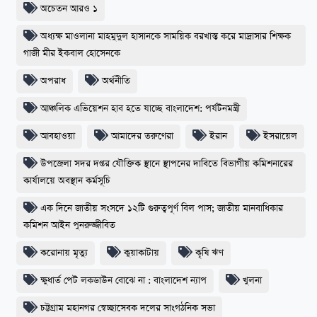
অচেতন আরও ১
অধ্যক্ষ মাওলানা মাহমুদুল হাসানকে সাময়িক বরখাস্ত করে মাদ্রাসার শিক্ষক
গাজী মীর ইকবাল হোসেনকে
অপরাধ
অর্থনীতি
আঞ্চলিক এভিয়েশন হাব হতে যাচ্ছে বাংলাদেশ: পর্যটনমন্ত্রী
আবহাওয়া
আমাদের তরুণেরা
ইরান
ইসরায়েল
উপজেলা সদর দপ্তর যৌক্তিক স্থানে স্থাপনের দাবিতে বিভাগীয় কমিশনারের
কার্যালয়ে অবস্থান কর্মসূচি
এক দিনে জাতীয় সংসদে ১২টি গুরুত্বপূর্ণ বিল পাস; জাতীয় মানবাধিকার
কমিশন আইন পুনরুজ্জীবিত
করোনায় মৃত্যু
কুয়াকাটায়
কৃষি ঋণ
ক্ষুধার্ত পেট লকডাউন বোঝে না : বাংলাদেশ ন্যাপ
খুলনা
চট্টগ্রাম মহানগর স্বেচ্ছাসেবক দলের সাংগঠনিক সভা