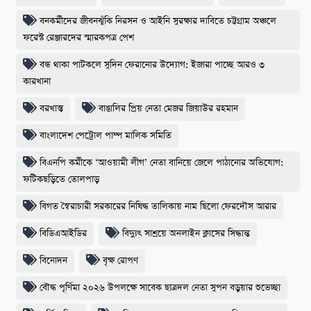
বনকর্মীদের জীবনঝুঁকি নিরসন ও আইনি সুরক্ষার দাবিতে চট্টগ্রাম অঞ্চলে
ফরেস্ট রেঞ্জারদের স্মারকপত্র পেশ
বন্ধ থাকা পাটকলে সুদিন ফেরানোর উদ্যোগ: ইজারা পাচ্ছে আরও ৩
কারখানা
বরখাস্ত
বাঙালির প্রিয় নেতা মেজর জিয়াউর রহমান
বাংলাদেশ পেট্রোল পাম্প মালিক সমিতি
বিএনপি কর্মীকে ‘আওয়ামী লীগ’ নেতা বানিয়ে জেলে পাঠানোর অভিযোগ:
ফটিকছড়িতে তোলপাড়
বিগত স্বৈরাচারী সরকারের নিষিদ্ধ তালিকায় নাম ছিলো ফেরদৌস আরার
বিডিএআইডির
বিদ্যুৎ সাশ্রয়ে অনলাইন ক্লাসের সিদ্ধান্ত
বিনোদন
বৃক্ষ রোপণ
বৌদ্ধ পূর্ণিমা ২০২৬ উপলক্ষে সাবেক ছাত্রদল নেতা সুপন বড়ুয়ার শুভেচ্ছা