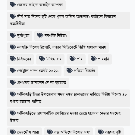
তেলের লাইনে অন্তহীন অপেক্ষা
দীর্ঘ সাত দিনের ছুটি শেষে খুলল অফিস-আদালত: কর্মস্থলে ফিরছেন
কর্মজীবীরা
দূর্গাপূজা
নবশক্তি নিউজ।
নবশক্তি বিশেষ রিপোর্ট: বাজার সিন্ডিকেটে জিম্মি সাধারণ মানুষ
নির্বাচনের
নিষিদ্ধ বার
পরি
পরিমনি
পেট্রোল পাম্প ধর্মঘট ২০২৬
প্রতিমা বিসর্জন
প্রশংসায় ভাসালেন দে লা ফুয়েন্তে
ফটিকছড়ি উত্তর উপজেলার সদর দপ্তর স্থানান্তরের দাবিতে দ্বিতীয় দিনেও ৪৮
ঘণ্টার হরতাল পালিত
ফটিকছড়িতে ডায়াগনস্টিক সেন্টারের দরজা ভেঙে ছাত্রদল নেতার মরদেহ
উদ্ধার
ফেরদৌস আরা
বক্স অফিসে নিশোর 'দম'
বজ্রসহ বৃষ্টি