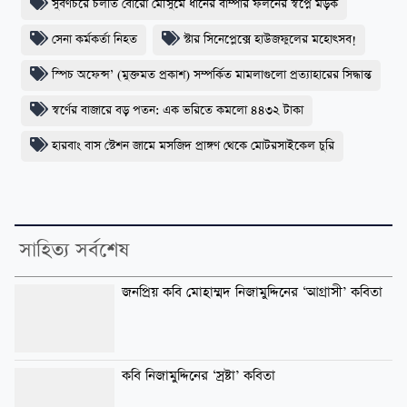
সুবর্ণচরে চলতি বোরো মৌসুমে ধানের বাম্পার ফলনের স্বপ্নে মড়ক
সেনা কর্মকর্তা নিহত
স্টার সিনেপ্লেক্সে হাউজফুলের মহোৎসব!
স্পিচ অফেন্স’ (মুক্তমত প্রকাশ) সম্পর্কিত মামলাগুলো প্রত্যাহারের সিদ্ধান্ত
স্বর্ণের বাজারে বড় পতন: এক ভরিতে কমলো ৪৪৩২ টাকা
​হারবাং বাস স্টেশন জামে মসজিদ প্রাঙ্গণ থেকে মোটরসাইকেল চুরি
সাহিত্য সর্বশেষ
জনপ্রিয় কবি মোহাম্মদ নিজামুদ্দিনের ‘আগ্রাসী’ কবিতা
কবি নিজামুদ্দিনের ‘স্রষ্টা’ কবিতা