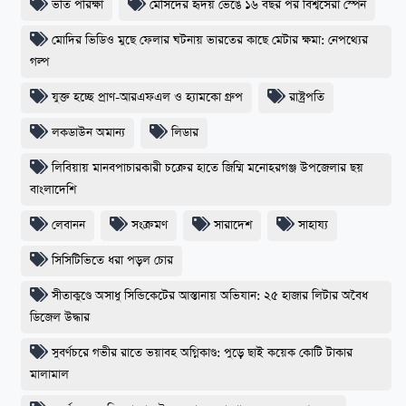
ভর্তি পরিক্ষা
মেসিদের হৃদয় ভেঙে ১৬ বছর পর বিশ্বসেরা স্পেন
মোদির ভিডিও মুছে ফেলার ঘটনায় ভারতের কাছে মেটার ক্ষমা: নেপথ্যের
গল্প
যুক্ত হচ্ছে প্রাণ-আরএফএল ও হ্যামকো গ্রুপ
রাষ্ট্রপতি
লকডাউন অমান্য
লিডার
লিবিয়ায় মানবপাচারকারী চক্রের হাতে জিম্মি মনোহরগঞ্জ উপজেলার ছয়
বাংলাদেশি
লেবানন
সংক্রমণ
সারাদেশ
সাহায্য
সিসিটিভিতে ধরা পড়ল চোর
​সীতাকুণ্ডে অসাধু সিন্ডিকেটের আস্তানায় অভিযান: ২৫ হাজার লিটার অবৈধ
ডিজেল উদ্ধার
সুবর্ণচরে গভীর রাতে ভয়াবহ অগ্নিকাণ্ড: পুড়ে ছাই কয়েক কোটি টাকার
মালামাল