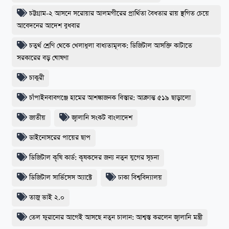
চট্টগ্রাম-২ আসনে সরোয়ার আলমগীরের প্রার্থিতা বৈধতার রায় স্থগিত চেয়ে
আবেদনের আদেশ বুধবার
চতুর্থ শ্রেণি থেকে খেলাধুলা বাধ্যতামূলক: ডিজিটাল আসক্তি কাটাতে
সরকারের বড় ঘোষণা
চাকুরী
​চাঁপাইনবাবগঞ্জে হামের আশঙ্কাজনক বিস্তার: আক্রান্ত ৫১৯ ছাড়ালো
জাতীয়
জ্বালানি সংকট বাংলাদেশ
ডাইনোসরের পায়ের ছাপ
ডিজিটাল কৃষি কার্ড: কৃষকদের জন্য নতুন যুগের সূচনা
ডিজিটাল সার্ভিসেস অ্যাক্টে
ঢাকা বিশ্ববিদ্যালয়
তাজু ভাই ২.০
তেল ফুরানোর আগেই আসছে নতুন চালান: আশ্বস্ত করলেন জ্বালানি মন্ত্রী