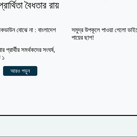
রার্থিতা বৈধতার রায়
েট লকডাউন বোঝে না : বাংলাদেশ
সমুদ্র উপকূলে পাওয়া গেলো ডা
পায়ের ছাপ!
র প্রার্থীর সমর্থকদের সংঘর্ষ,
ত ১
আরও পড়ুন