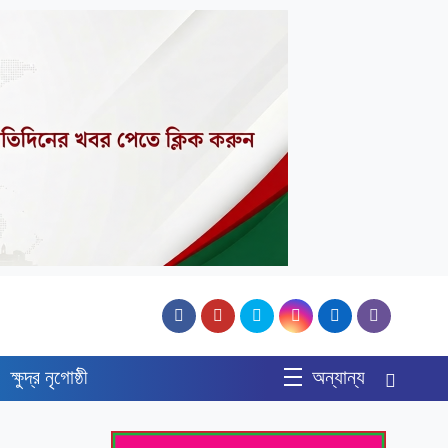
ক্ষুদ্র নৃগোষ্ঠী
অন্যান্য