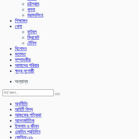
চট্টগ্রাম
খুলনা
ময়মনসিংহ
শিক্ষাঙ্গন
খেলা
ফুটবল
ক্রিকেট
টেনিস
বিনোদন
মতামত
সম্পাদকীয়
আমাদের পরিবার
ক্ষুদ্র নৃগোষ্ঠী
অন্যান্য
অর্থনীতি
আইটি বিশ্ব
আজকের পত্রিকা
আন্তর্জাতিক
ইসলাম ও জীবন
একদিন প্রতিদিন
কোভিড-১৯