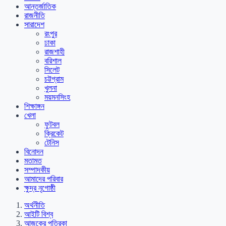
আন্তর্জাতিক
রাজনীতি
সারাদেশ
রংপুর
ঢাকা
রাজশাহী
বরিশাল
সিলেট
চট্টগ্রাম
খুলনা
ময়মনসিংহ
শিক্ষাঙ্গন
খেলা
ফুটবল
ক্রিকেট
টেনিস
বিনোদন
মতামত
সম্পাদকীয়
আমাদের পরিবার
ক্ষুদ্র নৃগোষ্ঠী
অর্থনীতি
আইটি বিশ্ব
আজকের পত্রিকা