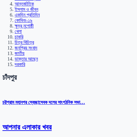
আন্তর্জাতিক
ইসলাম ও জীবন
একদিন প্রতিদিন
কোভিড-১৯
ক্ষুদ্র নৃগোষ্ঠী
খেলা
চাকরি
চিত্র বিচিত্র
জনপ্রিয় সংবাদ
জাতীয়
ডাক্তার আছেন
দরকারি
চাঁদপুর
চট্টগ্রাম মহানগর স্বেচ্ছাসেবক দলের সাংগঠনিক সভা…
আপনার এলাকার খবর