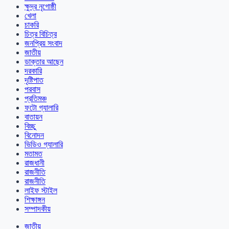
ক্ষুদ্র নৃগোষ্ঠী
খেলা
চাকরি
চিত্র বিচিত্র
জনপ্রিয় সংবাদ
জাতীয়
ডাক্তার আছেন
দরকারি
দৃষ্টিপাত
পরবাস
প্রতিমঞ্চ
ফটো গ্যালারি
বাতায়ন
বিচ্ছু
বিনোদন
ভিডিও গ্যালারি
মতামত
রাজধানী
রাজনীতি
রাজনীতি
লাইফ স্টাইল
শিক্ষাঙ্গন
সম্পাদকীয়
জাতীয়