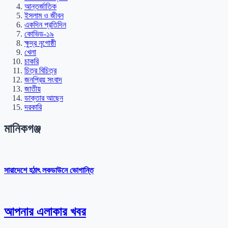
আন্তর্জাতিক
ইসলাম ও জীবন
একদিন প্রতিদিন
কোভিড-১৯
ক্ষুদ্র নৃগোষ্ঠী
খেলা
চাকরি
চিত্র বিচিত্র
জনপ্রিয় সংবাদ
জাতীয়
ডাক্তার আছেন
দরকারি
মানিকগঞ্জ
সারাদেশে হঠাৎ লকডাউনে ভোগান্তি
আপনার এলাকার খবর