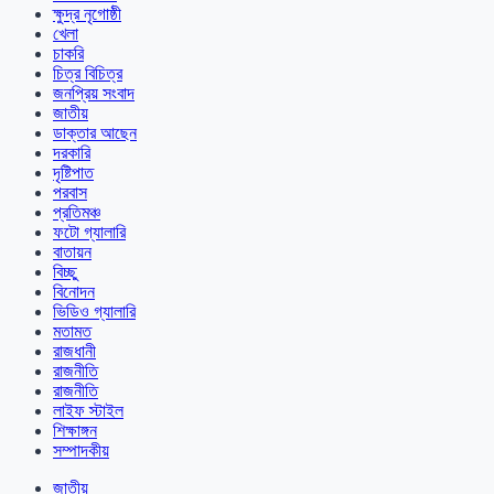
ক্ষুদ্র নৃগোষ্ঠী
খেলা
চাকরি
চিত্র বিচিত্র
জনপ্রিয় সংবাদ
জাতীয়
ডাক্তার আছেন
দরকারি
দৃষ্টিপাত
পরবাস
প্রতিমঞ্চ
ফটো গ্যালারি
বাতায়ন
বিচ্ছু
বিনোদন
ভিডিও গ্যালারি
মতামত
রাজধানী
রাজনীতি
রাজনীতি
লাইফ স্টাইল
শিক্ষাঙ্গন
সম্পাদকীয়
জাতীয়