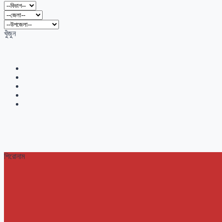
খুঁজুন
শিরোনাম