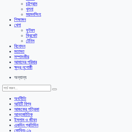
চট্টগ্রাম
খুলনা
ময়মনসিংহ
শিক্ষাঙ্গন
খেলা
ফুটবল
ক্রিকেট
টেনিস
বিনোদন
মতামত
সম্পাদকীয়
আমাদের পরিবার
ক্ষুদ্র নৃগোষ্ঠী
অন্যান্য
অর্থনীতি
আইটি বিশ্ব
আজকের পত্রিকা
আন্তর্জাতিক
ইসলাম ও জীবন
একদিন প্রতিদিন
কোভিড-১৯