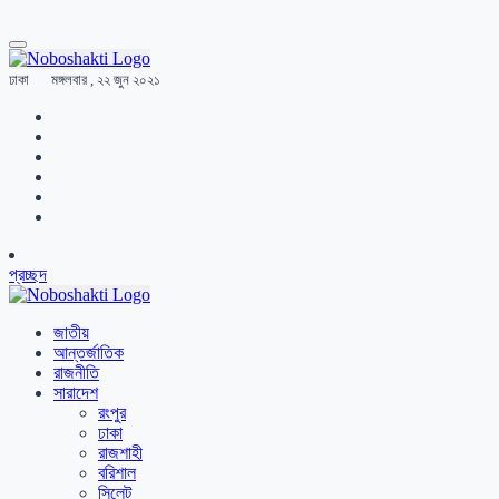
ঢাকা
মঙ্গলবার , ২২ জুন ২০২১
প্রচ্ছদ
জাতীয়
আন্তর্জাতিক
রাজনীতি
সারাদেশ
রংপুর
ঢাকা
রাজশাহী
বরিশাল
সিলেট