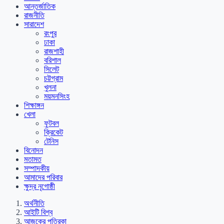
আন্তর্জাতিক
রাজনীতি
সারাদেশ
রংপুর
ঢাকা
রাজশাহী
বরিশাল
সিলেট
চট্টগ্রাম
খুলনা
ময়মনসিংহ
শিক্ষাঙ্গন
খেলা
ফুটবল
ক্রিকেট
টেনিস
বিনোদন
মতামত
সম্পাদকীয়
আমাদের পরিবার
ক্ষুদ্র নৃগোষ্ঠী
অর্থনীতি
আইটি বিশ্ব
আজকের পত্রিকা