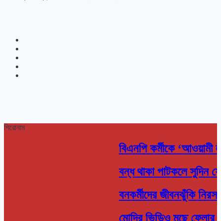
শিরোনাম
বিএনপি কর্মীকে ‘আওয়ামী 
বন্ধ থাকা পাটকলে সুদিন ফ
বনকর্মীদের জীবনঝুঁকি নিরসন 
মোদির ভিডিও মুছে ফেলার ঘট