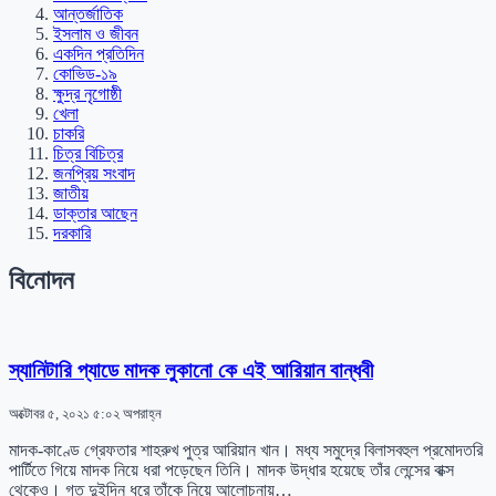
আন্তর্জাতিক
ইসলাম ও জীবন
একদিন প্রতিদিন
কোভিড-১৯
ক্ষুদ্র নৃগোষ্ঠী
খেলা
চাকরি
চিত্র বিচিত্র
জনপ্রিয় সংবাদ
জাতীয়
ডাক্তার আছেন
দরকারি
বিনোদন
স্যানিটারি প্যাডে মাদক লুকানো কে এই আরিয়ান বান্ধবী
অক্টোবর ৫, ২০২১ ৫:০২ অপরাহ্ন
মাদক-কাণ্ডে গ্রেফতার শাহরুখ পুত্র আরিয়ান খান। মধ্য সমুদ্রে বিলাসবহুল প্রমোদতরি
পার্টিতে গিয়ে মাদক নিয়ে ধরা পড়েছেন তিনি। মাদক উদ্ধার হয়েছে তাঁর লেন্সের বাক্স
থেকেও। গত দুইদিন ধরে তাঁকে নিয়ে আলোচনায়…