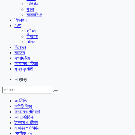
চট্টগ্রাম
খুলনা
ময়মনসিংহ
শিক্ষাঙ্গন
খেলা
ফুটবল
ক্রিকেট
টেনিস
বিনোদন
মতামত
সম্পাদকীয়
আমাদের পরিবার
ক্ষুদ্র নৃগোষ্ঠী
অন্যান্য
অর্থনীতি
আইটি বিশ্ব
আজকের পত্রিকা
আন্তর্জাতিক
ইসলাম ও জীবন
একদিন প্রতিদিন
কোভিড-১৯