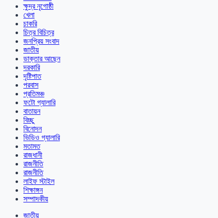
ক্ষুদ্র নৃগোষ্ঠী
খেলা
চাকরি
চিত্র বিচিত্র
জনপ্রিয় সংবাদ
জাতীয়
ডাক্তার আছেন
দরকারি
দৃষ্টিপাত
পরবাস
প্রতিমঞ্চ
ফটো গ্যালারি
বাতায়ন
বিচ্ছু
বিনোদন
ভিডিও গ্যালারি
মতামত
রাজধানী
রাজনীতি
রাজনীতি
লাইফ স্টাইল
শিক্ষাঙ্গন
সম্পাদকীয়
জাতীয়