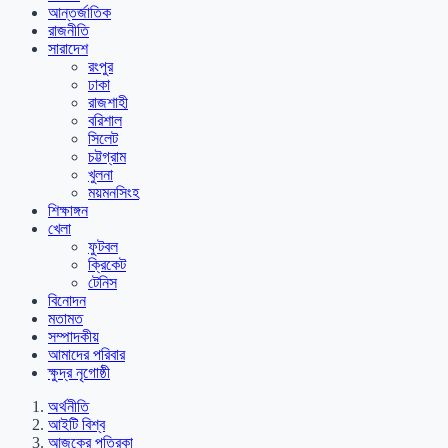
আন্তর্জাতিক
রাজনীতি
সারাদেশ
রংপুর
ঢাকা
রাজশাহী
বরিশাল
সিলেট
চট্টগ্রাম
খুলনা
ময়মনসিংহ
শিক্ষাঙ্গন
খেলা
ফুটবল
ক্রিকেট
টেনিস
বিনোদন
মতামত
সম্পাদকীয়
আমাদের পরিবার
ক্ষুদ্র নৃগোষ্ঠী
অর্থনীতি
আইটি বিশ্ব
আজকের পত্রিকা