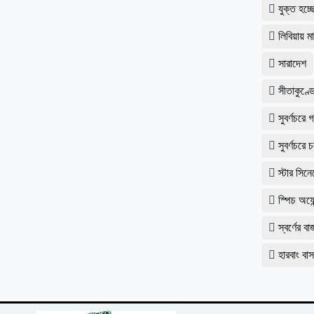
যুক্ত হচ
লিবিয়ায় ম
সারাদেশ
​সীতাকুণ্
সুবর্ণচরে
সুবর্ণচরে
স্টার সিন
স্পিচ অফে
স্বর্ণের
​হারবাং ব