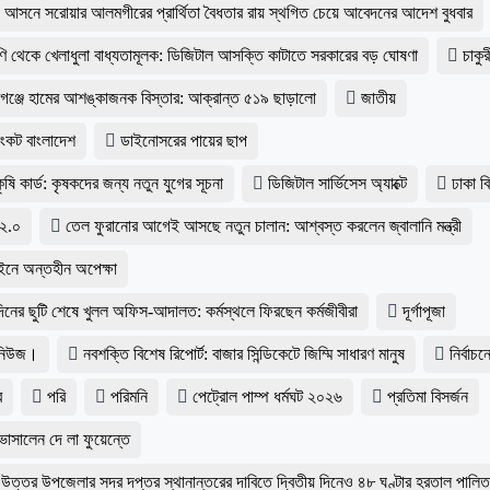
-২ আসনে সরোয়ার আলমগীরের প্রার্থিতা বৈধতার রায় স্থগিত চেয়ে আবেদনের আদেশ বুধবার
রেণি থেকে খেলাধুলা বাধ্যতামূলক: ডিজিটাল আসক্তি কাটাতে সরকারের বড় ঘোষণা
চাকুর
াবগঞ্জে হামের আশঙ্কাজনক বিস্তার: আক্রান্ত ৫১৯ ছাড়ালো
জাতীয়
সংকট বাংলাদেশ
ডাইনোসরের পায়ের ছাপ
ৃষি কার্ড: কৃষকদের জন্য নতুন যুগের সূচনা
ডিজিটাল সার্ভিসেস অ্যাক্টে
ঢাকা ব
 ২.০
তেল ফুরানোর আগেই আসছে নতুন চালান: আশ্বস্ত করলেন জ্বালানি মন্ত্রী
ইনে অন্তহীন অপেক্ষা
 দিনের ছুটি শেষে খুলল অফিস-আদালত: কর্মস্থলে ফিরছেন কর্মজীবীরা
দূর্গাপূজা
 নিউজ।
নবশক্তি বিশেষ রিপোর্ট: বাজার সিন্ডিকেটে জিম্মি সাধারণ মানুষ
নির্বাচন
র
পরি
পরিমনি
পেট্রোল পাম্প ধর্মঘট ২০২৬
প্রতিমা বিসর্জন
ভাসালেন দে লা ফুয়েন্তে
উত্তর উপজেলার সদর দপ্তর স্থানান্তরের দাবিতে দ্বিতীয় দিনেও ৪৮ ঘণ্টার হরতাল পালি