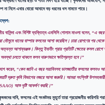
 আক্রমণে ধানের ছড়া ও পাতা বিবর্ণ হয়ে যাচ্ছে। কৃষকদের অভিযোগ, 
্ষেপ না নিলে এবার বোরো আবাদে বড় ধরনের ধস নামতে পারে।
উদ্বেগ:
নীয় বাসিন্দা এবং বিশিষ্ট ব্যক্তিত্ব এমসিসি গোলাম মাওলা বলেন,
“এ বছর স
ো মৌসুমে ধানের বাম্পার
ফলনের আশা করেছিল। চারা রোপণের পর থেকে 
অত্যন্ত আশাব্যঞ্জক। কিন্তু ইদানীং প্রায় প্রতিটি ক্ষেতের ফসল রোগে 
অবস্থা চলতে থাকলে ফলন দারুণভাবে ক্ষতিগ্রস্ত হবে।”
যোগ করেন,
“কেন জানি এ বছর সয়াবিনসহ ডালজাতীয় ফসলের ফলনও আশা
িষয়টি দ্রুত কৃষি বিভাগের নজরে আসা জরুরি। আমরা সংশ্লিষ্ট উপসহকারী
র (SAAO) আশু দৃষ্টি আকর্ষণ করছি।”
 কৃষকদের দাবি, ফসলের এই সংকটময় মুহূর্তে তারা প্রয়োজনীয় কারিগরি পরাম