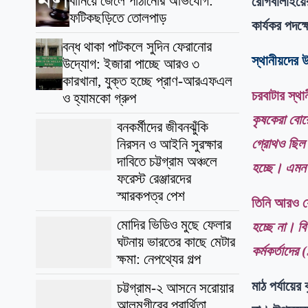
বানিয়ে জেলে পাঠানোর অভিযোগ:
রোগবালাইয়ের
ফটিকছড়িতে তোলপাড়
কার্যকর পদক
বন্ধ থাকা পাটকলে সুদিন ফেরানোর
স্থানীয়দের 
উদ্যোগ: ইজারা পাচ্ছে আরও ৩
কারখানা, যুক্ত হচ্ছে প্রাণ-আরএফএল
চরবাটার স্থা
ও হ্যামকো গ্রুপ
কৃষকেরা বোর
বনকর্মীদের জীবনঝুঁকি
গ্রোথও ছিল 
নিরসন ও আইনি সুরক্ষার
দাবিতে চট্টগ্রাম অঞ্চলে
হচ্ছে। এমন 
ফরেস্ট রেঞ্জারদের
স্মারকপত্র পেশ
তিনি আরও 
মোদির ভিডিও মুছে ফেলার
হচ্ছে না। ব
ঘটনায় ভারতের কাছে মেটার
কর্মকর্তাদে
ক্ষমা: নেপথ্যের গল্প
মাঠ পর্যায়ের
চট্টগ্রাম-২ আসনে সরোয়ার
আলমগীরের প্রার্থিতা