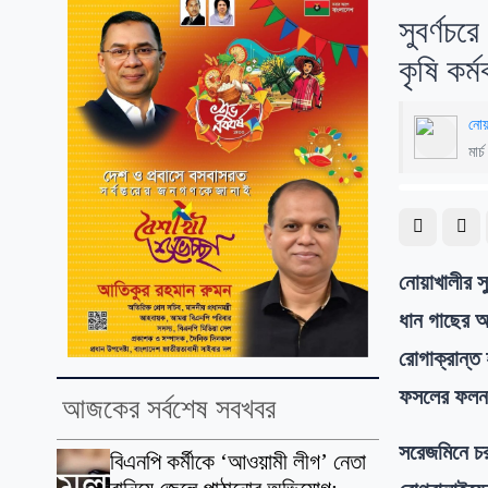
সুবর্ণচর
কৃষি কর্
নোয়
মার
নোয়াখালীর স
ধান গাছের আ
রোগাক্রান্ত
ফসলের ফলনও
আজকের সর্বশেষ সবখবর
​সরেজমিনে চ
বিএনপি কর্মীকে ‘আওয়ামী লীগ’ নেতা