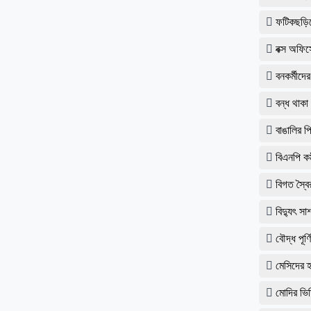
ফটিকছড়িত
বক্স অফিস
বনকর্মীদে
বন্ধ থাক
বাঙালির প
বিএনপি ক
বিগত স্ব
বিদ্যুৎ স
বৌদ্ধ পূর
মেসিদের হ
মোদির ভিড