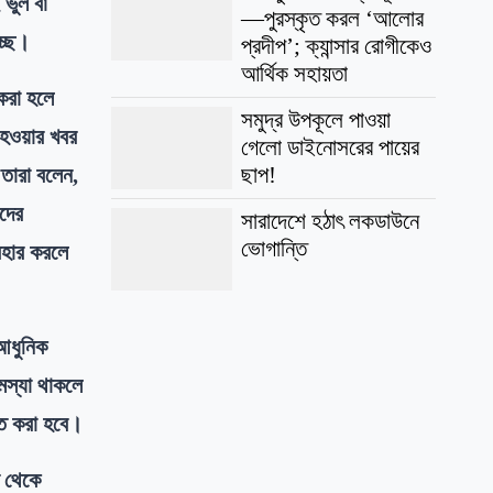
 ভুল বা
—পুরস্কৃত করল ‘আলোর
্ছে।
প্রদীপ’; ক্যান্সার রোগীকেও
আর্থিক সহায়তা
 করা হলে
সমুদ্র উপকূলে পাওয়া
ত হওয়ার খবর
গেলো ডাইনোসরের পায়ের
ছাপ!
তারা বলেন,
দের
সারাদেশে হঠাৎ লকডাউনে
ভোগান্তি
বহার করলে
আধুনিক
সমস্যা থাকলে
িত করা হবে।
ত থেকে