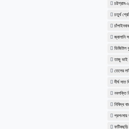
চট্টগ্রাম
চতুর্থ শ্
​চাঁপাইনব
জ্বালানি 
ডিজিটাল ক
তাজু ভাই
তেলের লা
দীর্ঘ সাত
নবশক্তি
নিষিদ্ধ বা
প্রশংসায় 
ফটিকছড়ি 