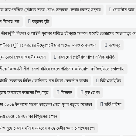
ে ডায়াগনস্টিক সেন্টারের দরজা ভেঙে ছাত্রদল নেতার মরদেহ উদ্ধার
ফেরদৌস আরা
ে নিশোর 'দম'
বজ্রসহ বৃষ্টি
র জীবনঝুঁকি নিরসন ও আইনি সুরক্ষার দাবিতে চট্টগ্রাম অঞ্চলে ফরেস্ট রেঞ্জারদের স্মারকপত্র প
া পাটকলে সুদিন ফেরানোর উদ্যোগ: ইজারা পাচ্ছে আরও ৩ কারখানা
বরখাস্ত
্রিয় নেতা মেজর জিয়াউর রহমান
বাংলাদেশ পেট্রোল পাম্প মালিক সমিতি
র্মীকে ‘আওয়ামী লীগ’ নেতা বানিয়ে জেলে পাঠানোর অভিযোগ: ফটিকছড়িতে তোলপাড়
ৈরাচারী সরকারের নিষিদ্ধ তালিকায় নাম ছিলো ফেরদৌস আরার
বিডিএআইডির
াশ্রয়ে অনলাইন ক্লাসের সিদ্ধান্ত
বিনোদন
বৃক্ষ রোপণ
্ণিমা ২০২৬ উপলক্ষে সাবেক ছাত্রদল নেতা সুপন বড়ুয়ার শুভেচ্ছা
ভর্তি পরিক্ষা
ৃদয় ভেঙে ১৬ বছর পর বিশ্বসেরা স্পেন
িও মুছে ফেলার ঘটনায় ভারতের কাছে মেটার ক্ষমা: নেপথ্যের গল্প