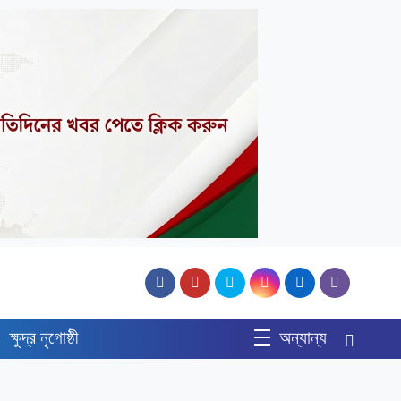
ক্ষুদ্র নৃগোষ্ঠী
অন্যান্য