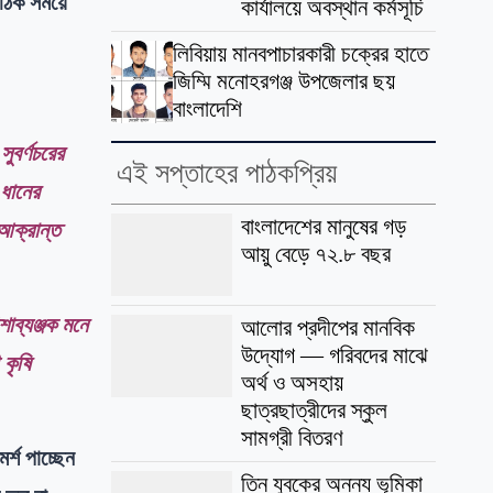
সঠিক সময়ে
কার্যালয়ে অবস্থান কর্মসূচি
লিবিয়ায় মানবপাচারকারী চক্রের হাতে
জিম্মি মনোহরগঞ্জ উপজেলার ছয়
বাংলাদেশি
ুবর্ণচরের
এই সপ্তাহের পাঠকপ্রিয়
ধানের
বাংলাদেশের মানুষের গড়
আক্রান্ত
আয়ু বেড়ে ৭২.৮ বছর
ব্যঞ্জক মনে
আলোর প্রদীপের মানবিক
উদ্যোগ — গরিবদের মাঝে
 কৃষি
অর্থ ও অসহায়
ছাত্রছাত্রীদের স্কুল
সামগ্রী বিতরণ
র্শ পাচ্ছেন
তিন যুবকের অনন্য ভূমিকা