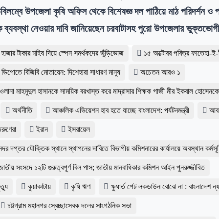
িবিলম্বে উপজেলা কৃষি অফিস থেকে বিশেষজ্ঞ দল পাঠিয়ে মাঠ পরিদর্শন ও
ক ব্যবস্থা নেওয়ার দাবি জানিয়েছেন চরবাটাসহ পুরো উপজেলার ভুক্তভোগ
হাজার টাকার মহিষ দিয়ে স্পেন সমর্থকদের ভুঁড়িভোজ
১৫ অক্টোবর পবিত্র ফাতেহা-ই
ডিপোতে বিজিবি মোতায়েন: দিশেহারা সাধারণ মানুষ
অচেতন আরও ১
াওলানা মাহমুদুল হাসানকে সাময়িক বরখাস্ত করে মাদ্রাসার শিক্ষক গাজী মীর ইকবাল হোসেনক
অর্থনীতি
আঞ্চলিক এভিয়েশন হাব হতে যাচ্ছে বাংলাদেশ: পর্যটনমন্ত্রী
আব
রুণেরা
ইরান
ইসরায়েল
র দপ্তর যৌক্তিক স্থানে স্থাপনের দাবিতে বিভাগীয় কমিশনারের কার্যালয়ে অবস্থান কর্মসূ
াতীয় সংসদে ১২টি গুরুত্বপূর্ণ বিল পাস; জাতীয় মানবাধিকার কমিশন আইন পুনরুজ্জীবিত
ত্যু
কুয়াকাটায়
কৃষি ঋণ
ক্ষুধার্ত পেট লকডাউন বোঝে না : বাংলাদেশ ন্
চট্টগ্রাম মহানগর স্বেচ্ছাসেবক দলের সাংগঠনিক সভা