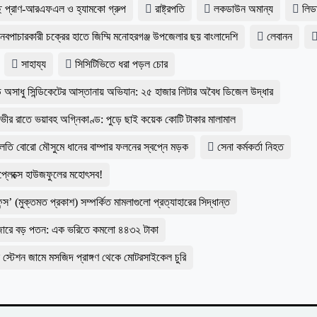
্ছে প্রাণ-আরএফএল ও হ্যামকো গ্রুপ
রাষ্ট্রপতি
লকডাউন অমান্য
লিড
ানবপাচারকারী চক্রের হাতে জিম্মি মনোহরগঞ্জ উপজেলার ছয় বাংলাদেশি
লেবানন
সাহায্য
সিসিটিভিতে ধরা পড়ল চোর
ডে অসাধু সিন্ডিকেটের আস্তানায় অভিযান: ২৫ হাজার লিটার অবৈধ ডিজেল উদ্ধার
 গভীর রাতে ভয়াবহ অগ্নিকাণ্ড: পুড়ে ছাই কয়েক কোটি টাকার মালামাল
 চলতি বোরো মৌসুমে ধানের বাম্পার ফলনের স্বপ্নে মড়ক
সেনা কর্মকর্তা নিহত
েপ্লেক্সে হাউজফুলের মহোৎসব!
ন্স’ (মুক্তমত প্রকাশ) সম্পর্কিত মামলাগুলো প্রত্যাহারের সিদ্ধান্ত
 বাজারে বড় পতন: এক ভরিতে কমলো ৪৪৩২ টাকা
াস স্টেশন জামে মসজিদ প্রাঙ্গণ থেকে মোটরসাইকেল চুরি