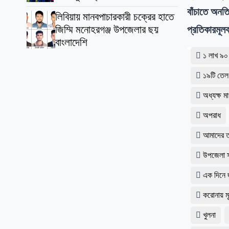
বাঁচাতে অনত
লিবিয়ায় মানবপাচারকারী চক্রের হাতে
জিম্মি মনোহরগঞ্জ উপজেলার ছয়
প্রতিকারমূল
বাংলাদেশি
১ লাখ ৯০ 
১৯টি তেল 
অধ্যক্ষ ম
অপরাধ
আমাদের ত
উপজেলা সদ
এক দিনে জ
করোনায় মৃ
খুলনা