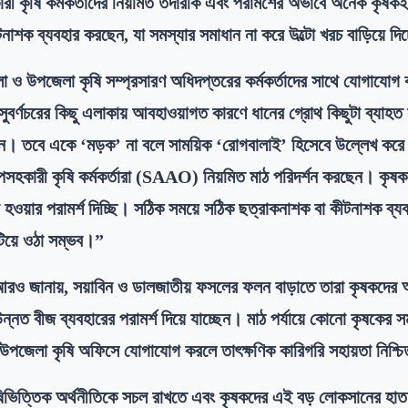
ী কৃষি কর্মকর্তাদের নিয়মিত তদারকি এবং পরামর্শের অভাবে অনেক কৃষকই
টনাশক ব্যবহার করছেন, যা সমস্যার সমাধান না করে উল্টো খরচ বাড়িয়ে দিচ
া ও উপজেলা কৃষি সম্প্রসারণ অধিদপ্তরের কর্মকর্তাদের সাথে যোগাযোগ
 সুবর্ণচরের কিছু এলাকায় আবহাওয়াগত কারণে ধানের গ্রোথ কিছুটা ব্যাহ
েন। তবে একে ‘মড়ক’ না বলে সাময়িক ‘রোগবালাই’ হিসেবে উল্লেখ করে 
হকারী কৃষি কর্মকর্তারা (SAAO) নিয়মিত মাঠ পরিদর্শন করছেন। কৃষক
হওয়ার পরামর্শ দিচ্ছি। সঠিক সময়ে সঠিক ছত্রাকনাশক বা কীটনাশক ব্য
টিয়ে ওঠা সম্ভব।”
 আরও জানায়, সয়াবিন ও ডালজাতীয় ফসলের ফলন বাড়াতে তারা কৃষকদের 
উন্নত বীজ ব্যবহারের পরামর্শ দিয়ে যাচ্ছেন। মাঠ পর্যায়ে কোনো কৃষকের 
 উপজেলা কৃষি অফিসে যোগাযোগ করলে তাৎক্ষণিক কারিগরি সহায়তা নিশ্চ
 কৃষিভিত্তিক অর্থনীতিকে সচল রাখতে এবং কৃষকদের এই বড় লোকসানের হা