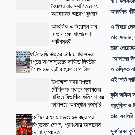
না। উপসহকার
বৈধতার রায় স্থগিত চেয়ে
অকার্যকর কী
আবেদনের আদেশ বুধবার
আঞ্চলিক এভিয়েশন হাব
এ বিষয়ে জেল
হতে যাচ্ছে বাংলাদেশ:
তারা জানান,
পর্যটনমন্ত্রী
তারা পেয়েছ
ফটিকছড়ি উত্তর উপজেলার সদর
“আমাদের উপস
দপ্তর স্থানান্তরের দাবিতে দ্বিতীয়
আতঙ্কিত না 
দিনেও ৪৮ ঘণ্টার হরতাল পালিত
এই ক্ষতি কা
উপজেলা সদর দপ্তর
যৌক্তিক স্থানে স্থাপনের
​কৃষি অফিস
দাবিতে বিভাগীয় কমিশনারের
কার্যালয়ে অবস্থান কর্মসূচি
প্রযুক্তি ও 
তারা সরাসরি
মেসিদের হৃদয় ভেঙে ১৬ বছর পর
বিশ্বসেরা স্পেন, প্রশংসায় ভাসালেন
​সুবর্ণচরের
দে লা ফুয়েন্তে