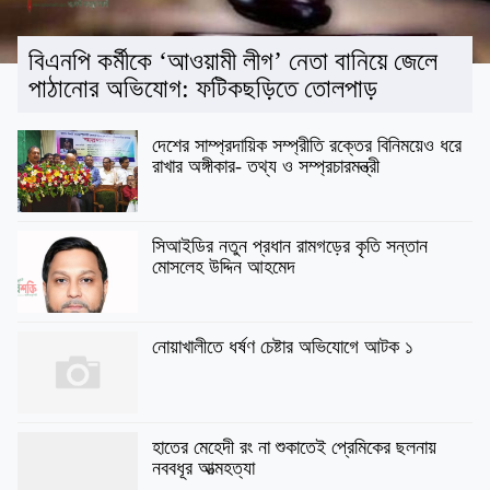
বিএনপি কর্মীকে ‘আওয়ামী লীগ’ নেতা বানিয়ে জেলে
পাঠানোর অভিযোগ: ফটিকছড়িতে তোলপাড়
দেশের সাম্প্রদায়িক সম্প্রীতি রক্তের বিনিময়েও ধরে
রাখার অঙ্গীকার- তথ্য ও সম্প্রচারমন্ত্রী
সিআইডির নতুন প্রধান রামগড়ের কৃতি সন্তান
মোসলেহ উদ্দিন আহমেদ
নোয়াখালীতে ধর্ষণ চেষ্টার অভিযোগে আটক ১
হাতের মেহেদী রং না শুকাতেই প্রেমিকের ছলনায়
নববধূর আত্মহত্যা