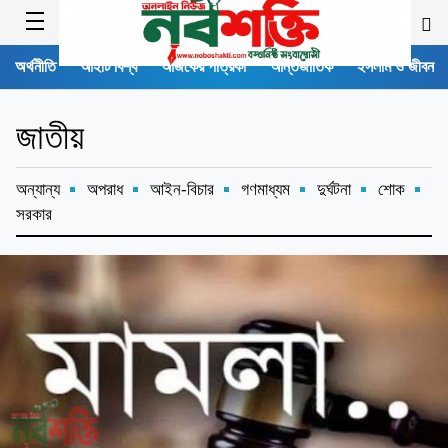
অর্থনীতি
আইটি বিশ্ব
আজকের পত্রিকা
আন্তর্জাতিক
ইসলাম ও জীবন
জাতীয়
অন্যান্য
অপরাধ
আইন-বিচার
গণমাধ্যম
দুর্ঘটনা
শোক
সরকার